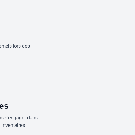
ntels lors des
ses
s s'engager dans
 inventaires