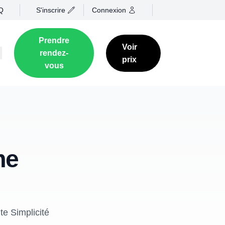
Q
S'inscrire
Connexion
Prendre
Voir
rendez-
prix
vous
me
e Simplicité