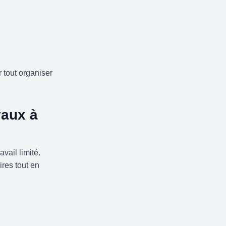
 tout organiser
vaux à
vail limité.
res tout en