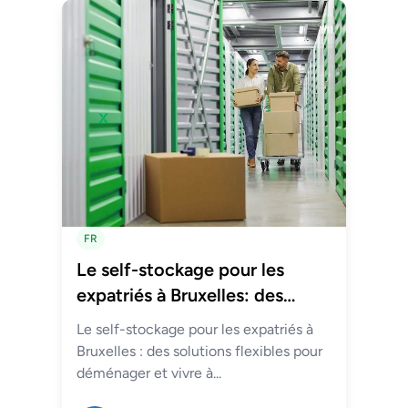
FR
Le self-stockage pour les
expatriés à Bruxelles: des
solutions flexibles pour
Le self-stockage pour les expatriés à
déménager et vivre à
Bruxelles : des solutions flexibles pour
l'étranger
déménager et vivre à...