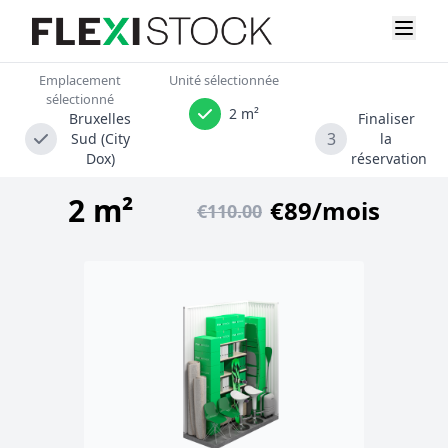
Emplacement
Unité sélectionnée
sélectionné
2 m²
Bruxelles
Finaliser
3
Sud (City
la
Dox)
réservation
2 m²
€89/mois
€110.00