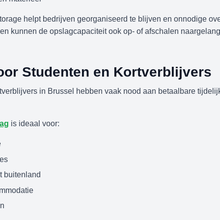
 storage helpt bedrijven georganiseerd te blijven en onnodige o
ven kunnen de opslagcapaciteit ook op- of afschalen naargelan
or Studenten en Kortverblijvers
tverblijvers in Brussel hebben vaak nood aan betaalbare tijdelij
lag
is ideaal voor:
e
es
t buitenland
commodatie
en