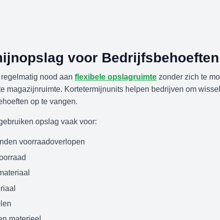
ijnopslag voor Bedrijfsbehoeften
 regelmatig nood aan
flexibele opslagruimte
zonder zich te mo
 magazijnruimte. Kortetermijnunits helpen bedrijven om wiss
ehoeften op te vangen.
 gebruiken opslag vaak voor:
nden voorraadoverlopen
oorraad
ateriaal
riaal
len
n materieel