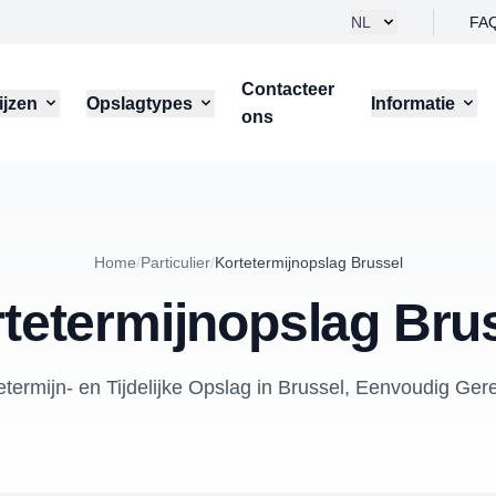
NL
FA
Contacteer
ijzen
Opslagtypes
Informatie
ons
Home
/
Particulier
/
Kortetermijnopslag Brussel
tetermijnopslag Bru
etermijn- en Tijdelijke Opslag in Brussel, Eenvoudig Ger