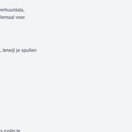
verhuurdata,
llemaal voor
terwijl je spullen
s rustig te