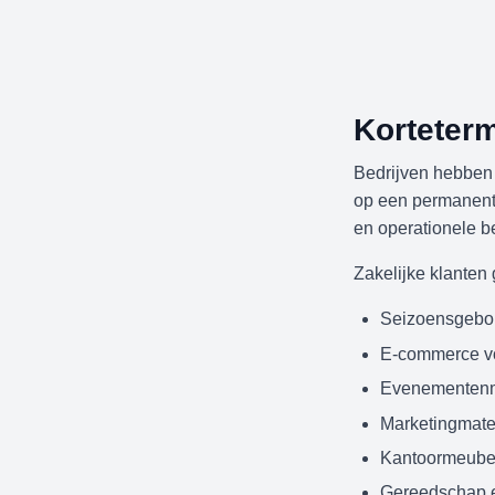
Korteterm
Bedrijven hebben
op een permanente
en operationele b
Zakelijke klanten
Seizoensgebo
E-commerce v
Evenementenm
Marketingmate
Kantoormeube
Gereedschap e