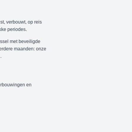
t, verbouwt, op reis
ukke periodes.
ussel met beveiligde
meerdere maanden: onze
.
 verbouwingen en