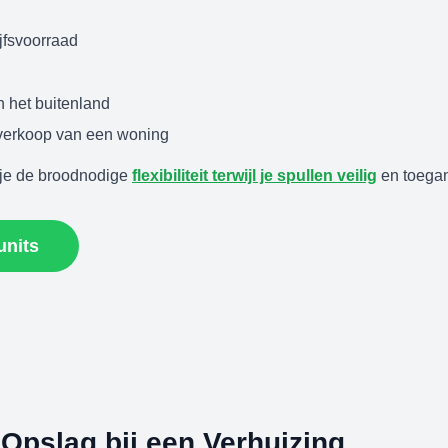
jfsvoorraad
n het buitenland
verkoop van een woning
t je de broodnodige
flexibiliteit terwijl je spullen veilig
en toegank
units
e Opslag bij een Verhuizing