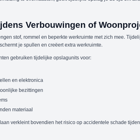
ijdens Verbouwingen of Woonproj
gen stof, rommel en beperkte werkruimte met zich mee. Tijdelij
chermt je spullen en creëert extra werkruimte.
ten gebruiken tijdelijke opslagunits voor:
llen en elektronica
onlijke bezittingen
tems
nden materiaal
slaan verkleint bovendien het risico op accidentele schade tijd