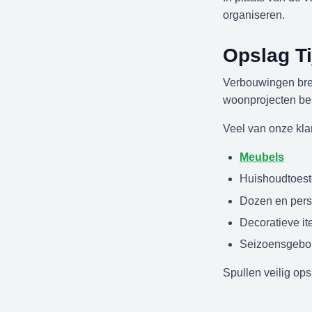
organiseren.
Opslag T
Verbouwingen bren
woonprojecten bes
Veel van onze klan
Meubels
Huishoudtoeste
Dozen en perso
Decoratieve i
Seizoensgebo
Spullen veilig op