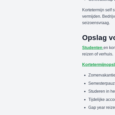
Kortetermijn self
vermijden. Bedrij
seizoensvraag.
Opslag vo
Studenten
en kor
reizen of verhuis.
Kortetermijnops
Zomervakanti
Semesterpauz
Studeren in he
Tijdelijke ac
Gap year reiz