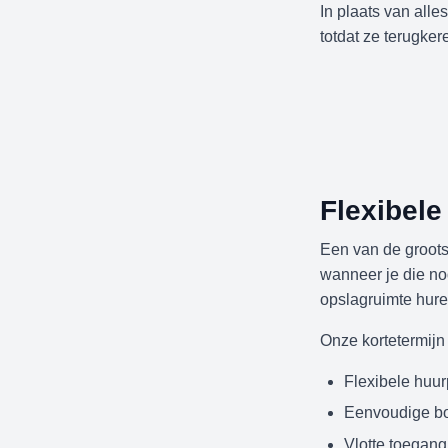
In plaats van all
totdat ze terugker
Flexibele
Een van de grootst
wanneer je die nod
opslagruimte hure
Onze kortetermijn
Flexibele huu
Eenvoudige b
Vlotte toegang