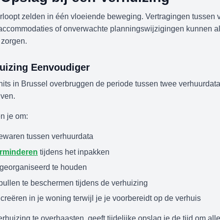
rloopt zelden in één vloeiende beweging. Vertragingen tussen 
ke accommodaties of onverwachte planningswijzigingen kunnen a
zorgen.
uizing Eenvoudiger
nits in Brussel overbruggen de periode tussen twee verhuurdata, 
jven.
n je om:
ewaren tussen verhuurdata
rminderen
tijdens het inpakken
 georganiseerd te houden
ullen te beschermen tijdens de verhuizing
creëren in je woning terwijl je je voorbereidt op de verhuis
rhuizing te overhaasten, geeft tijdelijke opslag je de tijd om alle