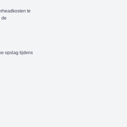
verheadkosten te
g de
ke opslag tijdens