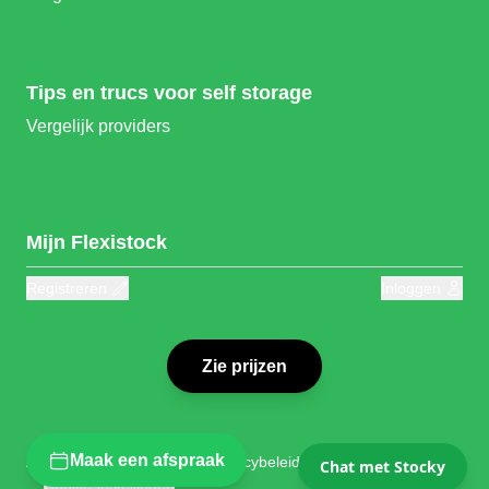
Tips en trucs voor self storage
Vergelijk providers
Mijn Flexistock
Registreren
Inloggen
Zie prijzen
Maak een afspraak
Algemene voorwaarden
Privacybeleid
Cookiebeleid
Chat met Stocky
Cookie-instellingen