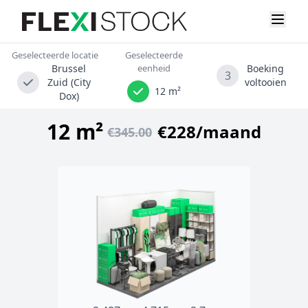
Geselecteerde locatie
Geselecteerde
Brussel
eenheid
Boeking
3
Zuid (City
voltooien
12 m²
Dox)
12 m²
€228/maand
€345.00