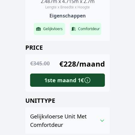
2.487m x 4.715m x 2.7m
Lengte x Breedte x Hoogte
Eigenschappen
Gelijkvloers
Comfortdeur
PRICE
€228/maand
€345.00
1ste maand 1€
UNITTYPE
Gelijkvloerse Unit Met
Comfortdeur