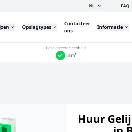
NL
FAQ
Contacteer
jzen
Opslagtypes
Informatie
ons
Geselecteerde eenheid
3 m²
Huur Gelij
in 