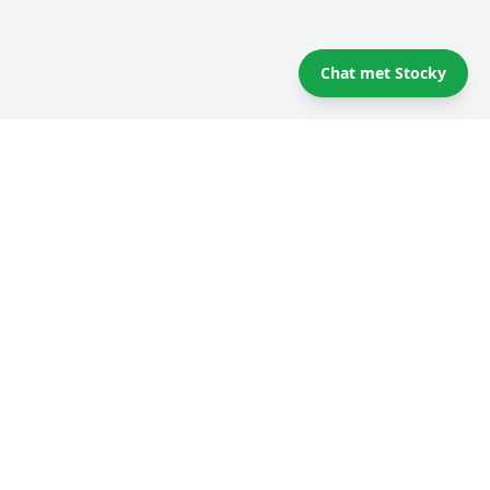
Chat met Stocky
Tips en trucs voor self storage
Vergelijk providers