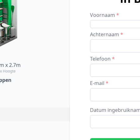
Voornaam
*
Achternaam
*
Telefoon
*
6m x 2.7m
 x Hoogte
ppen
E-mail
*
Datum ingebruikna