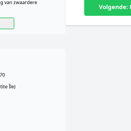
ag van zwaardere
Volgende: P
070
ite Île)