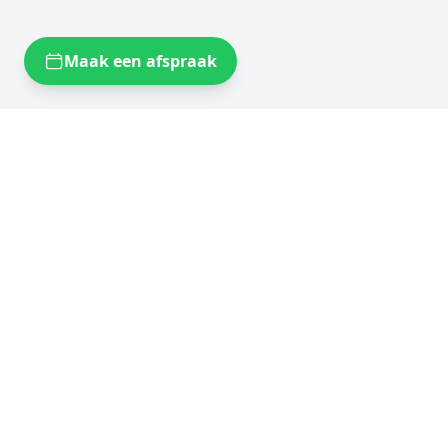
Maak een afspraak
Opslagruimtes bij u in de buurt
Self storage Brussels