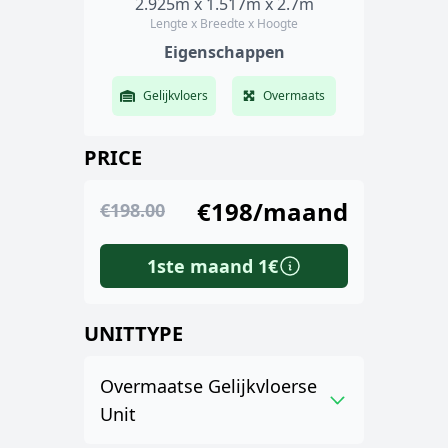
2.925m x 1.517m x 2.7m
Lengte x Breedte x Hoogte
Eigenschappen
Gelijkvloers
Overmaats
PRICE
€198/maand
€198.00
1ste maand 1€
UNITTYPE
Overmaatse Gelijkvloerse
Unit