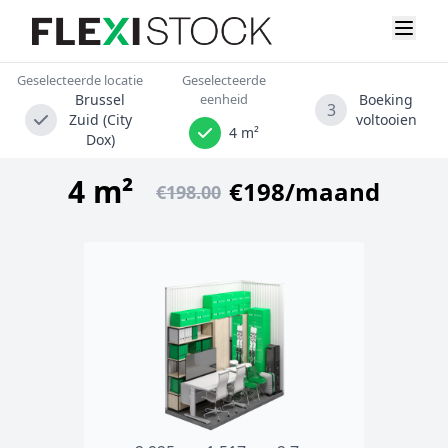
Geselecteerde locatie
Geselecteerde
Brussel
eenheid
Boeking
3
Zuid (City
voltooien
4 m²
Dox)
4 m²
€198/maand
€198.00