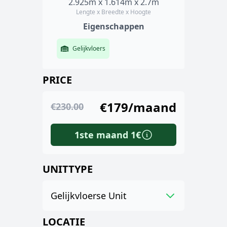
2.925m x 1.614m x 2.7m
Lengte x Breedte x Hoogte
Eigenschappen
Gelijkvloers
PRICE
€179/maand
€230.00
1ste maand 1€
UNITTYPE
Gelijkvloerse Unit
LOCATIE