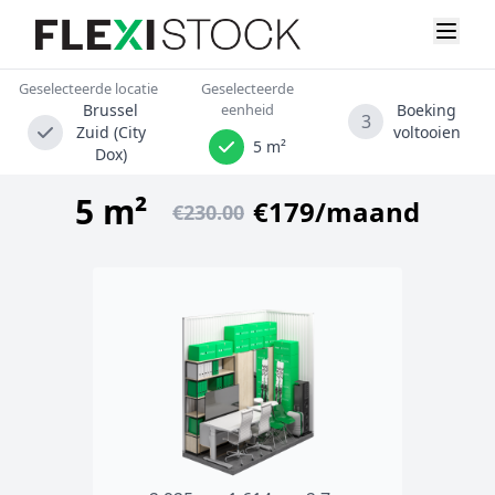
Geselecteerde locatie
Geselecteerde
Brussel
eenheid
Boeking
3
Zuid (City
voltooien
5 m²
Dox)
5 m²
€179/maand
€230.00