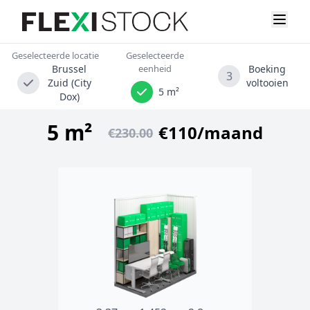
Geselecteerde locatie
Geselecteerde
Brussel
eenheid
Boeking
3
Zuid (City
voltooien
5 m²
Dox)
5 m²
€110/maand
€230.00