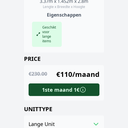
3.37m x 1.452m x 2.8m
Lengte x Breedte x Hoogte
Eigenschappen
Geschikt
voor
lange
items
PRICE
€110/maand
€230.00
1ste maand 1€
UNITTYPE
Lange Unit